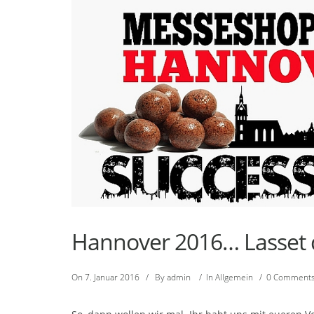
Hannover 2016… Lasset d
On
7. Januar 2016
/
By
admin
/
In
Allgemein
/
0 Comment