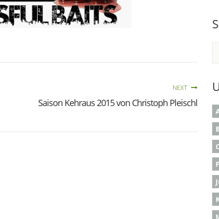
S
U
NEXT
Saison Kehraus 2015 von Christoph Pleischl
A
B
K