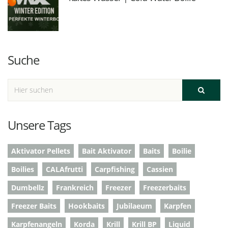
Suche
Unsere Tags
Aktivator Pellets
Bait Aktivator
Baits
Boilie
Boilies
CALAfrutti
Carpfishing
Cassien
Dumbellz
Frankreich
Freezer
Freezerbaits
Freezer Baits
Hookbaits
Jubilaeum
Karpfen
Karpfenangeln
Korda
Krill
Krill BP
Liquid