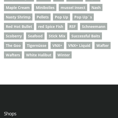
Maple Cream
Minibolies
mussel insect
Nash
Nasty Shrimp
Pellets
Pop Up
Pop Up`s
Red Hot Bullet
red Spice Fish
RSF
Schneemann
Scoberry
Seafood
Stick Mix
Successful Baits
The Goo
Tigernüsse
VNX+
VNX+ Liquid
Wafter
Wafters
White Halibut
Winter
Shops