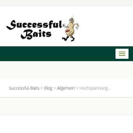
Toggl
naviga
Successful-Baits
>
Blog
>
Allgemein
>
Hochspannung…