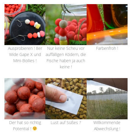
Ausprobieren ! 8er
Nur keine Scheu vor
Farbenfroh !
Wide Gape X und
auffälligen Ködern, die
Mini-Boilies !
Fische haben ja auch
keine !
Der hat so richtig
Lust auf Süßes ?
Willkommende
Potential !
Abwechslung !