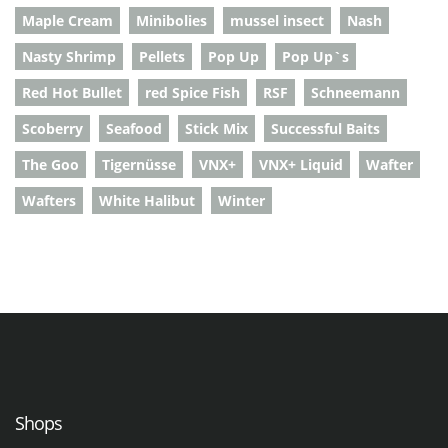
Maple Cream
Minibolies
mussel insect
Nash
Nasty Shrimp
Pellets
Pop Up
Pop Up`s
Red Hot Bullet
red Spice Fish
RSF
Schneemann
Scoberry
Seafood
Stick Mix
Successful Baits
The Goo
Tigernüsse
VNX+
VNX+ Liquid
Wafter
Wafters
White Halibut
Winter
Shops