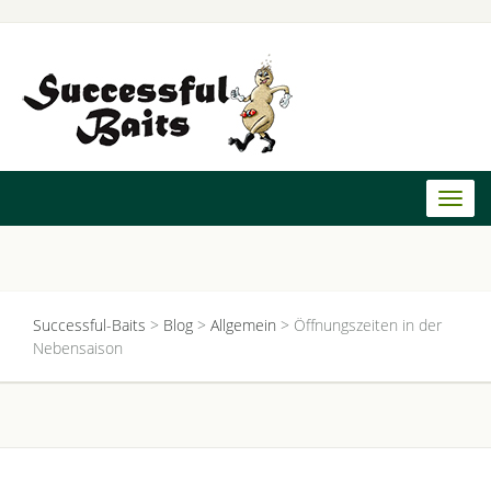
Toggl
naviga
Successful-Baits
>
Blog
>
Allgemein
>
Öffnungszeiten in der
Nebensaison