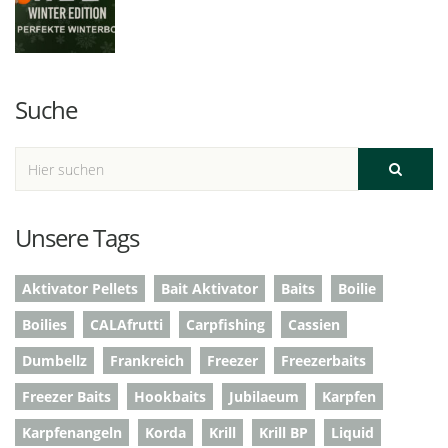
Suche
Unsere Tags
Aktivator Pellets
Bait Aktivator
Baits
Boilie
Boilies
CALAfrutti
Carpfishing
Cassien
Dumbellz
Frankreich
Freezer
Freezerbaits
Freezer Baits
Hookbaits
Jubilaeum
Karpfen
Karpfenangeln
Korda
Krill
Krill BP
Liquid