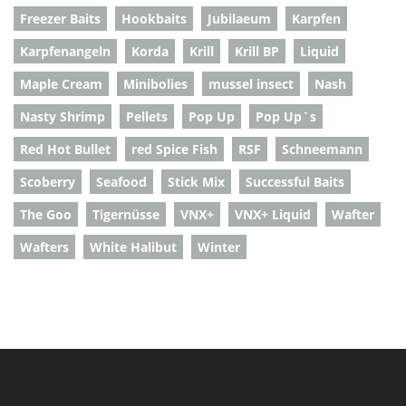
Freezer Baits
Hookbaits
Jubilaeum
Karpfen
Karpfenangeln
Korda
Krill
Krill BP
Liquid
Maple Cream
Minibolies
mussel insect
Nash
Nasty Shrimp
Pellets
Pop Up
Pop Up`s
Red Hot Bullet
red Spice Fish
RSF
Schneemann
Scoberry
Seafood
Stick Mix
Successful Baits
The Goo
Tigernüsse
VNX+
VNX+ Liquid
Wafter
Wafters
White Halibut
Winter