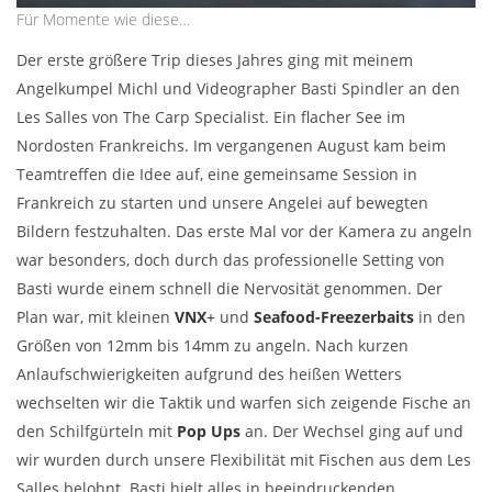
Für Momente wie diese…
Der erste größere Trip dieses Jahres ging mit meinem
Angelkumpel Michl und Videographer Basti Spindler an den
Les Salles von The Carp Specialist. Ein flacher See im
Nordosten Frankreichs. Im vergangenen August kam beim
Teamtreffen die Idee auf, eine gemeinsame Session in
Frankreich zu starten und unsere Angelei auf bewegten
Bildern festzuhalten. Das erste Mal vor der Kamera zu angeln
war besonders, doch durch das professionelle Setting von
Basti wurde einem schnell die Nervosität genommen. Der
Plan war, mit kleinen
VNX
+
und
Seafood-Freezerbaits
in den
Größen von 12mm bis 14mm zu angeln. Nach kurzen
Anlaufschwierigkeiten aufgrund des heißen Wetters
wechselten wir die Taktik und warfen sich zeigende Fische an
den Schilfgürteln mit
Pop Ups
an. Der Wechsel ging auf und
wir wurden durch unsere Flexibilität mit Fischen aus dem Les
Salles belohnt. Basti hielt alles in beeindruckenden