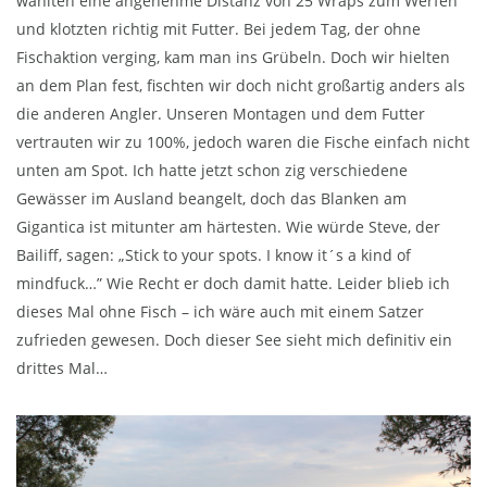
wählten eine angenehme Distanz von 25 Wraps zum Werfen
und klotzten richtig mit Futter. Bei jedem Tag, der ohne
Fischaktion verging, kam man ins Grübeln. Doch wir hielten
an dem Plan fest, fischten wir doch nicht großartig anders als
die anderen Angler. Unseren Montagen und dem Futter
vertrauten wir zu 100%, jedoch waren die Fische einfach nicht
unten am Spot. Ich hatte jetzt schon zig verschiedene
Gewässer im Ausland beangelt, doch das Blanken am
Gigantica ist mitunter am härtesten. Wie würde Steve, der
Bailiff, sagen: „Stick to your spots. I know it´s a kind of
mindfuck…” Wie Recht er doch damit hatte. Leider blieb ich
dieses Mal ohne Fisch – ich wäre auch mit einem Satzer
zufrieden gewesen. Doch dieser See sieht mich definitiv ein
drittes Mal…