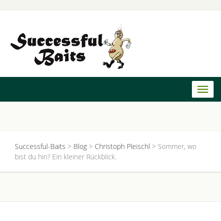
Toggl
naviga
Successful-Baits
>
Blog
>
Christoph Pleischl
>
Sommer, wo
bist du hin? Ein kleiner Rückblick.