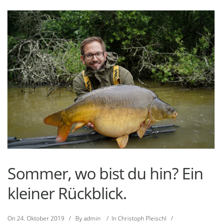
Sommer, wo bist du hin? Ein
kleiner Rückblick.
On
24. Oktober 2019
/
By
admin
/
In
Christoph Pleischl
/