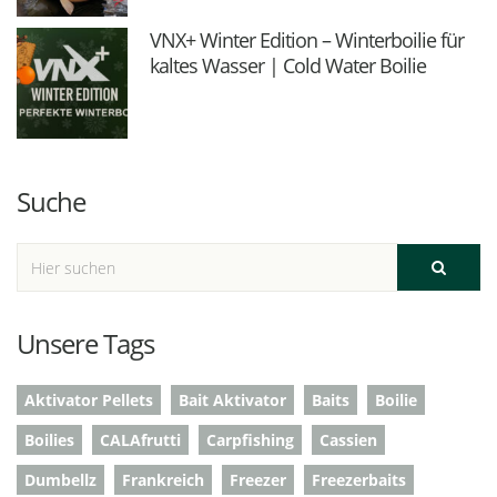
VNX+ Winter Edition – Winterboilie für
kaltes Wasser | Cold Water Boilie
Suche
Unsere Tags
Aktivator Pellets
Bait Aktivator
Baits
Boilie
Boilies
CALAfrutti
Carpfishing
Cassien
Dumbellz
Frankreich
Freezer
Freezerbaits