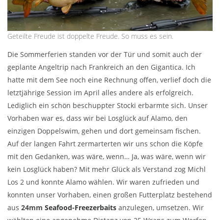
Geteilte Freude ist doppelte Freude. So muss es sein.
Die Sommerferien standen vor der Tür und somit auch der
geplante Angeltrip nach Frankreich an den Gigantica. Ich
hatte mit dem See noch eine Rechnung offen, verlief doch die
letztjährige Session im April alles andere als erfolgreich.
Lediglich ein schön beschuppter Stocki erbarmte sich. Unser
Vorhaben war es, dass wir bei Losglück auf Alamo, den
einzigen Doppelswim, gehen und dort gemeinsam fischen.
Auf der langen Fahrt zermarterten wir uns schon die Köpfe
mit den Gedanken, was wäre, wenn… Ja, was wäre, wenn wir
kein Losglück haben? Mit mehr Glück als Verstand zog Michl
Los 2 und konnte Alamo wählen. Wir waren zufrieden und
konnten unser Vorhaben, einen großen Futterplatz bestehend
aus
24mm
Seafood-Freezerbaits
anzulegen, umsetzen. Wir