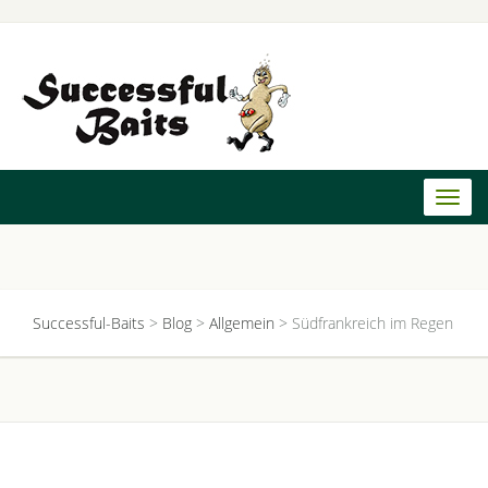
Toggl
naviga
Successful-Baits
>
Blog
>
Allgemein
>
Südfrankreich im Regen