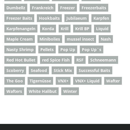
Dumbellz
Frankreich
Freezer
Freezerbaits
Freezer Baits
Hookbaits
Jubilaeum
Karpfen
Karpfenangeln
Korda
Krill
Krill BP
Liquid
Maple Cream
Minibolies
mussel insect
Nash
Nasty Shrimp
Pellets
Pop Up
Pop Up`s
Red Hot Bullet
red Spice Fish
RSF
Schneemann
Scoberry
Seafood
Stick Mix
Successful Baits
The Goo
Tigernüsse
VNX+
VNX+ Liquid
Wafter
Wafters
White Halibut
Winter