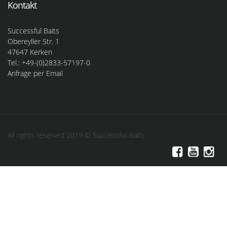
Kontakt
Successful Baits
Obereyller Str. 1
47647 Kerken
Tel.: +49-(0)2833-57197-0
Anfrage per Email
All rights reserved 2019 © Successful-Baits