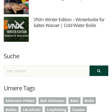
VNX+ Winter Edition – Winterboilie für
kaltes Wasser | Cold Water Boilie
Suche
Unsere Tags
Aktivator Pellets
Bait Aktivator
Baits
Boilie
Boilies
CALAfrutti
Carpfishing
Cassien