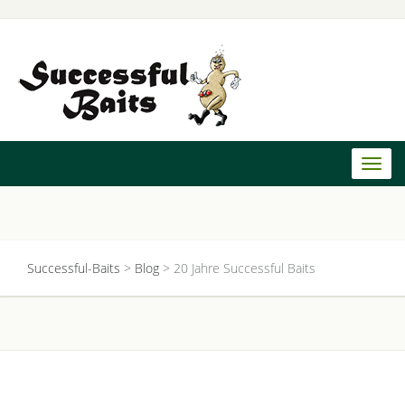
Toggl
naviga
Successful-Baits
>
Blog
>
20 Jahre Successful Baits