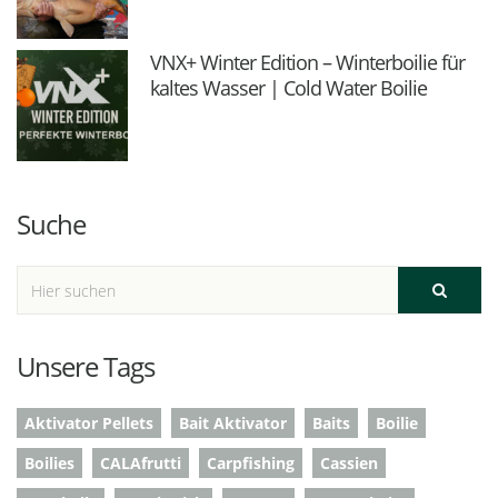
VNX+ Winter Edition – Winterboilie für
kaltes Wasser | Cold Water Boilie
Suche
Unsere Tags
Aktivator Pellets
Bait Aktivator
Baits
Boilie
Boilies
CALAfrutti
Carpfishing
Cassien