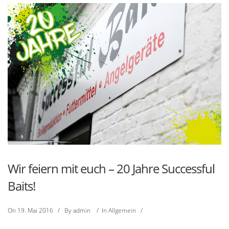
Wir feiern mit euch – 20 Jahre Successful
Baits!
On
19. Mai 2016
/
By
admin
/
In
Allgemein
/