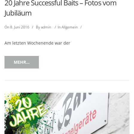
20 Jahre Successful Baits – Fotos vom
Jubiläum
On
8. Juni 2016
/
By
admin
/
In
Allgemein
/
Am letzten Wochenende war der
MEHR...