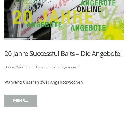
20 Jahre Successful Baits – Die Angebote!
On
24. Mai 2016
/
By
admin
/
In
Allgemein
/
Während unseren zwei Angebotswochen
MEHR...