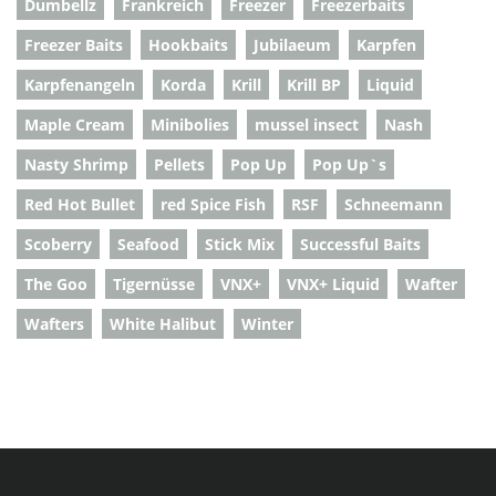
Dumbellz
Frankreich
Freezer
Freezerbaits
Freezer Baits
Hookbaits
Jubilaeum
Karpfen
Karpfenangeln
Korda
Krill
Krill BP
Liquid
Maple Cream
Minibolies
mussel insect
Nash
Nasty Shrimp
Pellets
Pop Up
Pop Up`s
Red Hot Bullet
red Spice Fish
RSF
Schneemann
Scoberry
Seafood
Stick Mix
Successful Baits
The Goo
Tigernüsse
VNX+
VNX+ Liquid
Wafter
Wafters
White Halibut
Winter