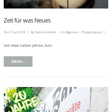
Zeit für was Neues
On
27. Juli 2016
/
By
Tammo Schiller
/
In
Allgemein
,
Philipp Gatzsch
/
Seit etwa sieben Jahren, kurz
MEHR...