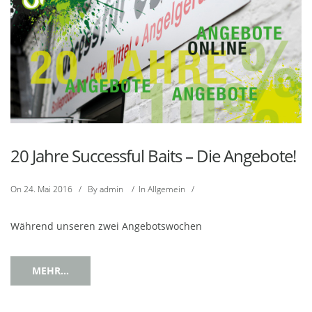
20 Jahre Successful Baits – Die Angebote!
On
24. Mai 2016
/
By
admin
/
In
Allgemein
/
Während unseren zwei Angebotswochen
MEHR...