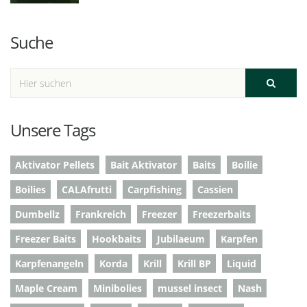
Suche
Unsere Tags
Aktivator Pellets
Bait Aktivator
Baits
Boilie
Boilies
CALAfrutti
Carpfishing
Cassien
Dumbellz
Frankreich
Freezer
Freezerbaits
Freezer Baits
Hookbaits
Jubilaeum
Karpfen
Karpfenangeln
Korda
Krill
Krill BP
Liquid
Maple Cream
Minibolies
mussel insect
Nash