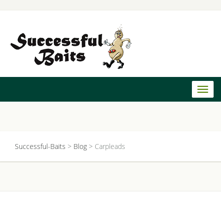
Toggl
naviga
Successful-Baits
>
Blog
>
Carpleads