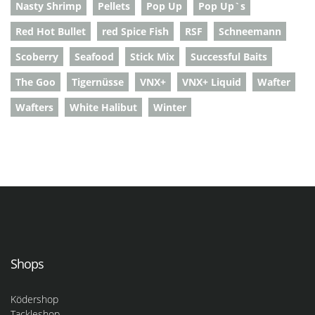
Nasty Shrimp
Pellets
Pop Up
Pop Up`s
Red Hot Bullet
red Spice Fish
RSF
Schneemann
Scoberry
Seafood
Stick Mix
Successful Baits
The Goo
Tigernüsse
VNX+
VNX+ Liquid
Wafter
Wafters
White Halibut
Winter
Shops
Ködershop
Tackleshop