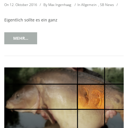
On
12. Oktober 2016
/
By
Max Ingenhaag
/
In
Allgemein
,
SB News
/
Eigentlich sollte es ein ganz
MEHR...