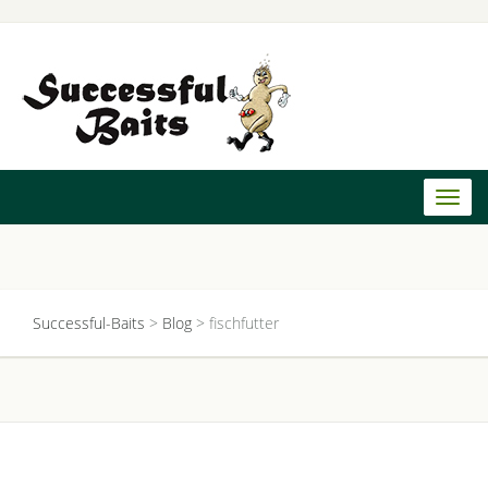
Toggl
naviga
Successful-Baits
>
Blog
>
fischfutter