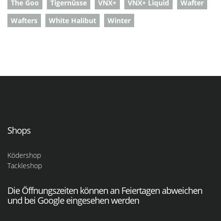
The Goo
Tigernüsse
VNX+
VNX+ Liquid
Wafter
Wafters
White Halibut
Winter
Shops
Ködershop
Tackleshop
Die Öffnungszeiten können an Feiertagen abweichen
und bei Google eingesehen werden