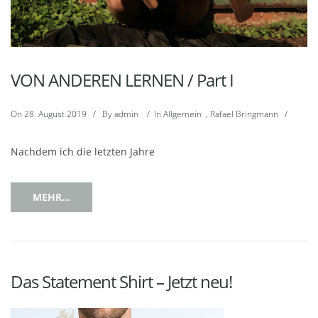
VON ANDEREN LERNEN / Part I
On
28. August 2019
/
By
admin
/
In
Allgemein
,
Rafael Bringmann
/
Nachdem ich die letzten Jahre
MEHR...
Das Statement Shirt – Jetzt neu!