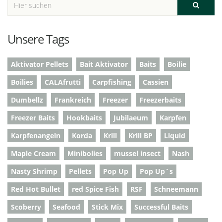
Unsere Tags
Aktivator Pellets
Bait Aktivator
Baits
Boilie
Boilies
CALAfrutti
Carpfishing
Cassien
Dumbellz
Frankreich
Freezer
Freezerbaits
Freezer Baits
Hookbaits
Jubilaeum
Karpfen
Karpfenangeln
Korda
Krill
Krill BP
Liquid
Maple Cream
Minibolies
mussel insect
Nash
Nasty Shrimp
Pellets
Pop Up
Pop Up`s
Red Hot Bullet
red Spice Fish
RSF
Schneemann
Scoberry
Seafood
Stick Mix
Successful Baits