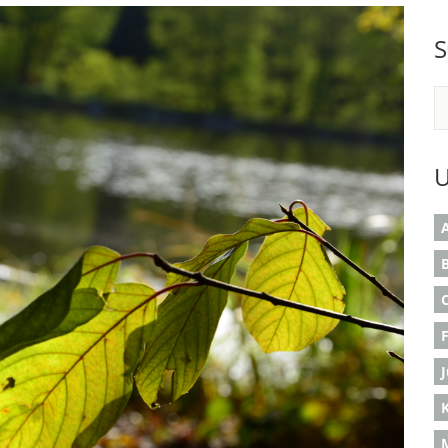
S
U
A
B
K