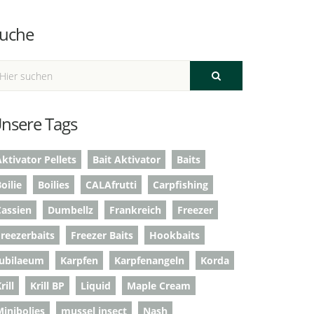
uche
nsere Tags
ktivator Pellets
Bait Aktivator
Baits
oilie
Boilies
CALAfrutti
Carpfishing
Cassien
Dumbellz
Frankreich
Freezer
Freezerbaits
Freezer Baits
Hookbaits
Jubilaeum
Karpfen
Karpfenangeln
Korda
rill
Krill BP
Liquid
Maple Cream
Minibolies
mussel insect
Nash