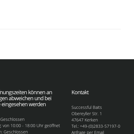
fnungszeiten können an
Kontakt
agen abweichen und bei
 eingesehen werden
Successful Baits
Obereyller Str. 1
 Geschlossen
47647 Kerken
: von 10:00 - 18:00 Uhr geöffnet
Tel.: +49-(0)2833-57197-0
h: Geschlossen
Anfrage per Email