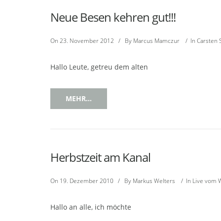
Neue Besen kehren gut!!!
On
23. November 2012
/
By
Marcus Mamczur
/
In
Carsten 
Hallo Leute, getreu dem alten
MEHR...
Herbstzeit am Kanal
On
19. Dezember 2010
/
By
Markus Welters
/
In
Live vom 
Hallo an alle, ich möchte