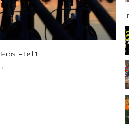
I
rbst – Teil 1
/