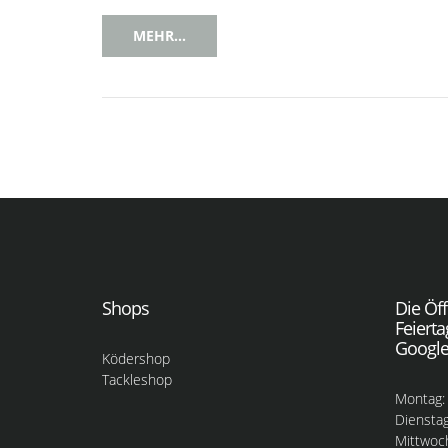
MEHR...
Shops
Die Öf
Feiert
Google
Ködershop
Tackleshop
Montag:
Dienstag
Mittwoc