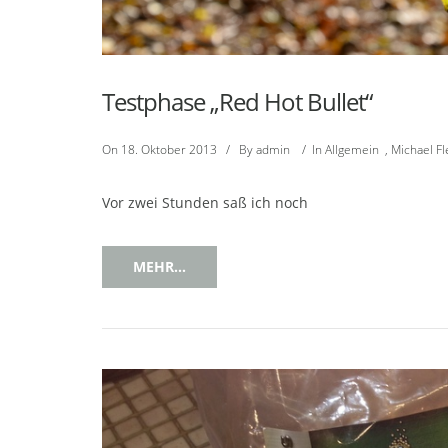
Testphase „Red Hot Bullet“
On
18. Oktober 2013
/
By
admin
/
In
Allgemein
,
Michael F
Vor zwei Stunden saß ich noch
MEHR...