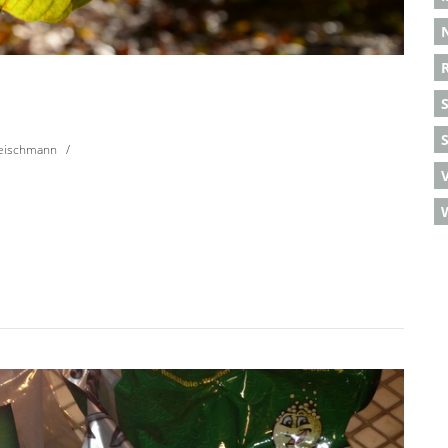
S
leischmann
/