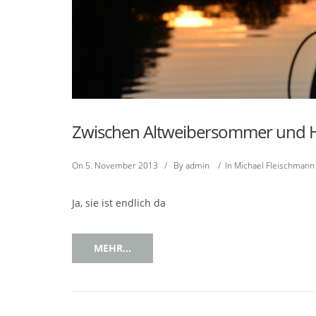
Zwischen Altweibersommer und He
On
5. November 2013
/
By
admin
/
In
Michael Fleischmann
Ja, sie ist endlich da
MEHR...