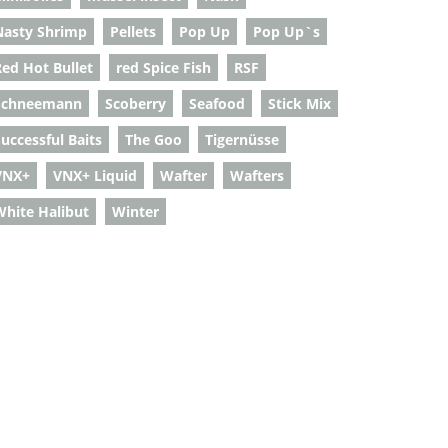
Nasty Shrimp
Pellets
Pop Up
Pop Up`s
Red Hot Bullet
red Spice Fish
RSF
Schneemann
Scoberry
Seafood
Stick Mix
uccessful Baits
The Goo
Tigernüsse
VNX+
VNX+ Liquid
Wafter
Wafters
White Halibut
Winter