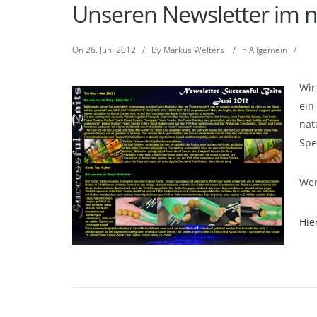
Unseren Newsletter im 
On
26. Juni 2012
/
By
Markus Welters
/
In
Allgemein
/
Wir
ein
nat
Spe
Wer
Hie