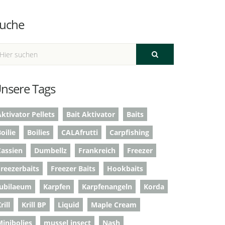
uche
nsere Tags
ktivator Pellets
Bait Aktivator
Baits
oilie
Boilies
CALAfrutti
Carpfishing
Cassien
Dumbellz
Frankreich
Freezer
Freezerbaits
Freezer Baits
Hookbaits
Jubilaeum
Karpfen
Karpfenangeln
Korda
rill
Krill BP
Liquid
Maple Cream
Minibolies
mussel insect
Nash