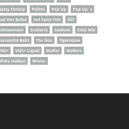
Nasty Shrimp
Pellets
Pop Up
Pop Up`s
Red Hot Bullet
red Spice Fish
RSF
Schneemann
Scoberry
Seafood
Stick Mix
uccessful Baits
The Goo
Tigernüsse
VNX+
VNX+ Liquid
Wafter
Wafters
White Halibut
Winter