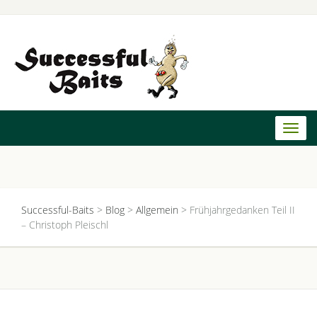
Toggl
naviga
Successful-Baits
>
Blog
>
Allgemein
>
Frühjahrgedanken Teil II
– Christoph Pleischl