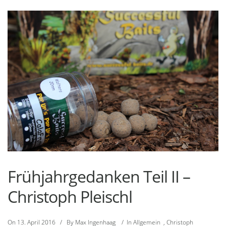
Frühjahrgedanken Teil II –
Christoph Pleischl
On
13. April 2016
/
By
Max Ingenhaag
/
In
Allgemein
,
Christoph