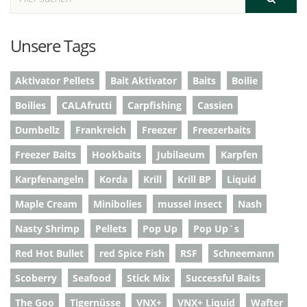
Unsere Tags
Aktivator Pellets
Bait Aktivator
Baits
Boilie
Boilies
CALAfrutti
Carpfishing
Cassien
Dumbellz
Frankreich
Freezer
Freezerbaits
Freezer Baits
Hookbaits
Jubilaeum
Karpfen
Karpfenangeln
Korda
Krill
Krill BP
Liquid
Maple Cream
Minibolies
mussel insect
Nash
Nasty Shrimp
Pellets
Pop Up
Pop Up`s
Red Hot Bullet
red Spice Fish
RSF
Schneemann
Scoberry
Seafood
Stick Mix
Successful Baits
The Goo
Tigernüsse
VNX+
VNX+ Liquid
Wafter